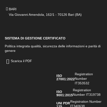
BARI
Via Giovanni Amendola, 162/1 - 70126 Bari (BA)
SISTEMA DI GESTIONE CERTIFICATO
Politica integrata qualità, sicurezza delle informazioni e parità di
genere
Scarica il PDF
Registration
ISO
Number
27001:2022
IT353532
Registration
ISO
Number IT319738
9001:2015
Registration Number
UNI PDR
IT340638
125